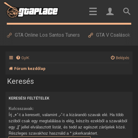
GTA Online Los Santos Tuners
GTA V Csalások
GyIK
Belépés
Fórum kezdőlap
Keresés
KERESÉSI FELTÉTELEK
Kulcsszavak:
Írj „
+
”-t a keresett, valamint „
-
”-t a kizárandó szavak elé. Ha több
szóból csak egy megtalálása is elég, készíts ezekből a szavakból
egy „
|
” jellel elválasztott listát, és tedd az egészet zárójelek közé.
Részleges szavakhoz használd a * jokerkaraktert.