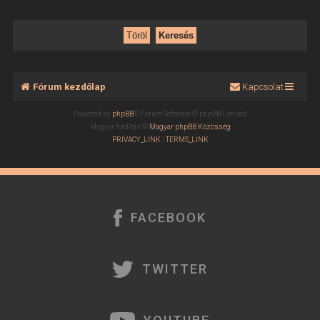
Fórum kezdőlap
Kapcsolat
Powered by
phpBB
® Forum Software © phpBB Limited
Magyar fordítás ©
Magyar phpBB Közösség
PRIVACY_LINK
|
TERMS_LINK
FACEBOOK
TWITTER