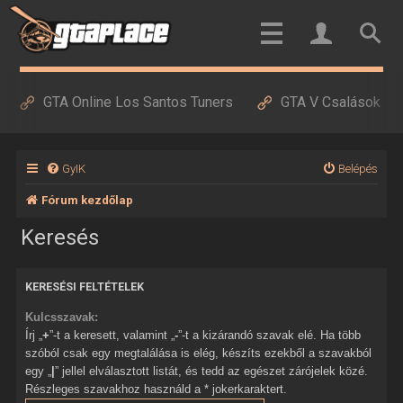
GTA Online Los Santos Tuners
GTA V Csalások
GyIK
Belépés
Fórum kezdőlap
Keresés
KERESÉSI FELTÉTELEK
Kulcsszavak:
Írj „
+
”-t a keresett, valamint „
-
”-t a kizárandó szavak elé. Ha több
szóból csak egy megtalálása is elég, készíts ezekből a szavakból
egy „
|
” jellel elválasztott listát, és tedd az egészet zárójelek közé.
Részleges szavakhoz használd a * jokerkaraktert.