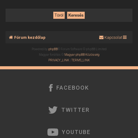
Fórum kezdőlap
Kapcsolat
Powered by
phpBB
® Forum Software © phpBB Limited
Magyar fordítás ©
Magyar phpBB Közösség
PRIVACY_LINK
|
TERMS_LINK
FACEBOOK
TWITTER
YOUTUBE