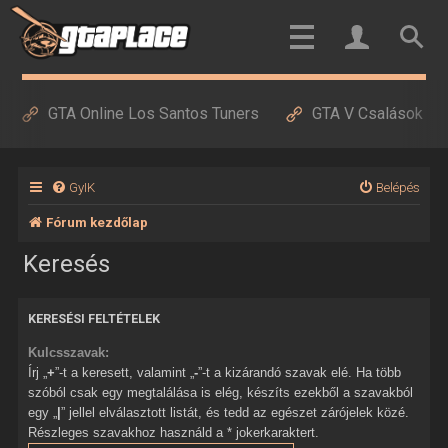
GTA Online Los Santos Tuners
GTA V Csalások
GyIK
Belépés
Fórum kezdőlap
Keresés
KERESÉSI FELTÉTELEK
Kulcsszavak:
Írj „
+
”-t a keresett, valamint „
-
”-t a kizárandó szavak elé. Ha több
szóból csak egy megtalálása is elég, készíts ezekből a szavakból
egy „
|
” jellel elválasztott listát, és tedd az egészet zárójelek közé.
Részleges szavakhoz használd a * jokerkaraktert.