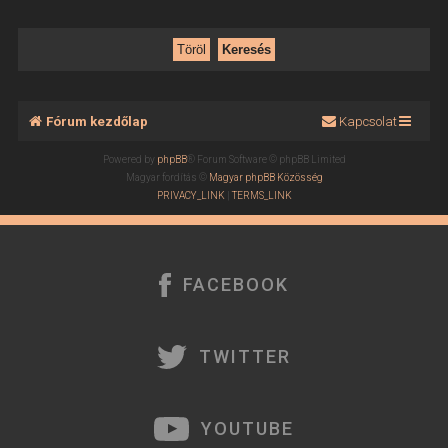
Fórum kezdőlap
Kapcsolat
Powered by
phpBB
® Forum Software © phpBB Limited
Magyar fordítás ©
Magyar phpBB Közösség
PRIVACY_LINK
|
TERMS_LINK
FACEBOOK
TWITTER
YOUTUBE