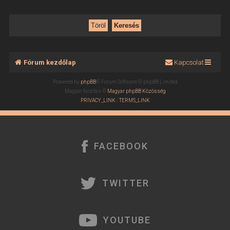
Fórum kezdőlap
Kapcsolat
Powered by
phpBB
® Forum Software © phpBB Limited
Magyar fordítás ©
Magyar phpBB Közösség
PRIVACY_LINK
|
TERMS_LINK
FACEBOOK
TWITTER
YOUTUBE