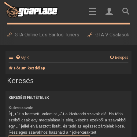
GTA Online Los Santos Tuners
GTA V Csalások
GyIK
Belépés
Fórum kezdőlap
Keresés
KERESÉSI FELTÉTELEK
Kulcsszavak:
Írj „
+
”-t a keresett, valamint „
-
”-t a kizárandó szavak elé. Ha több
szóból csak egy megtalálása is elég, készíts ezekből a szavakból
egy „
|
” jellel elválasztott listát, és tedd az egészet zárójelek közé.
Részleges szavakhoz használd a * jokerkaraktert.