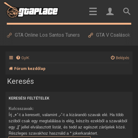
GTA Online Los Santos Tuners
GTA V Csalások
GyIK
Belépés
Fórum kezdőlap
Keresés
KERESÉSI FELTÉTELEK
Kulcsszavak:
Írj „
+
”-t a keresett, valamint „
-
”-t a kizárandó szavak elé. Ha több
szóból csak egy megtalálása is elég, készíts ezekből a szavakból
egy „
|
” jellel elválasztott listát, és tedd az egészet zárójelek közé.
Részleges szavakhoz használd a * jokerkaraktert.