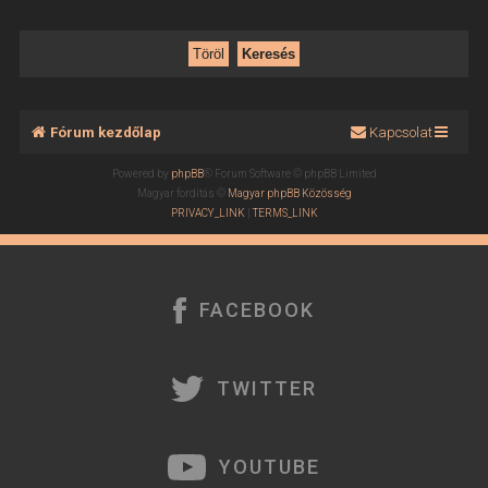
Fórum kezdőlap
Kapcsolat
Powered by
phpBB
® Forum Software © phpBB Limited
Magyar fordítás ©
Magyar phpBB Közösség
PRIVACY_LINK
|
TERMS_LINK
FACEBOOK
TWITTER
YOUTUBE