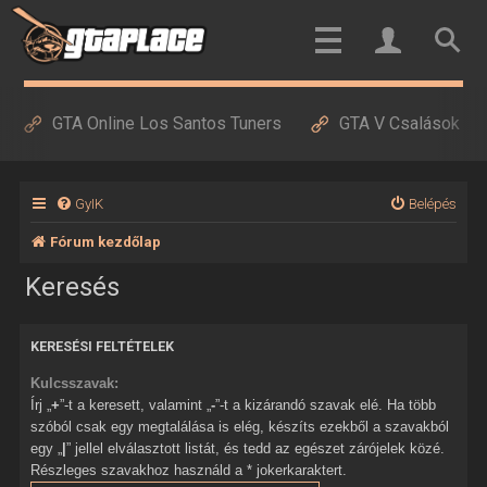
GTA Online Los Santos Tuners
GTA V Csalások
GyIK
Belépés
Fórum kezdőlap
Keresés
KERESÉSI FELTÉTELEK
Kulcsszavak:
Írj „
+
”-t a keresett, valamint „
-
”-t a kizárandó szavak elé. Ha több
szóból csak egy megtalálása is elég, készíts ezekből a szavakból
egy „
|
” jellel elválasztott listát, és tedd az egészet zárójelek közé.
Részleges szavakhoz használd a * jokerkaraktert.