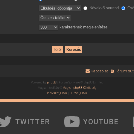
Növekvő sorrend
Csö
karakterének megjelenítése
Kapcsolat
Fórum süti
Powered by
phpBB
® Forum Software © phpBB Limited
Magyar fordítás ©
Magyar phpBB Közösség
PRIVACY_LINK
|
TERMS_LINK
TWITTER
YOUTUBE