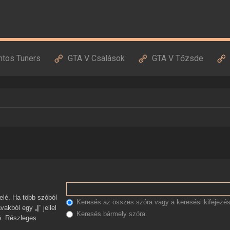
ntos Tuners
GTA V Csalások
GTA V Tőzsde
Keresés az összes szóra vagy a keresési kifejezés
avakból egy „
|
” jellel
Keresés bármely szóra
zé. Részleges