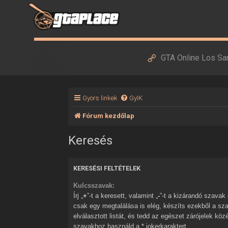
GTA Online Los Sa
Gyors linkek
GyIK
Fórum kezdőlap
Keresés
KERESÉSI FELTÉTELEK
Kulcsszavak:
Írj „
+
”-t a keresett, valamint „
-
”-t a kizárandó szavak elé. Ha több szóból
csak egy megtalálása is elég, készíts ezekből a sz
elválasztott listát, és tedd az egészet zárójelek kö
szavakhoz használd a * jokerkaraktert.