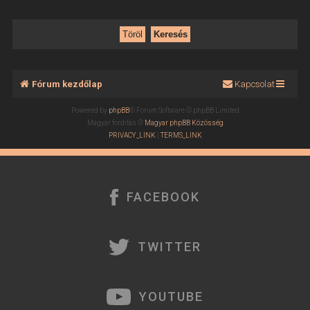
Fórum kezdőlap
Kapcsolat
Powered by
phpBB
® Forum Software © phpBB Limited
Magyar fordítás ©
Magyar phpBB Közösség
PRIVACY_LINK
|
TERMS_LINK
FACEBOOK
TWITTER
YOUTUBE