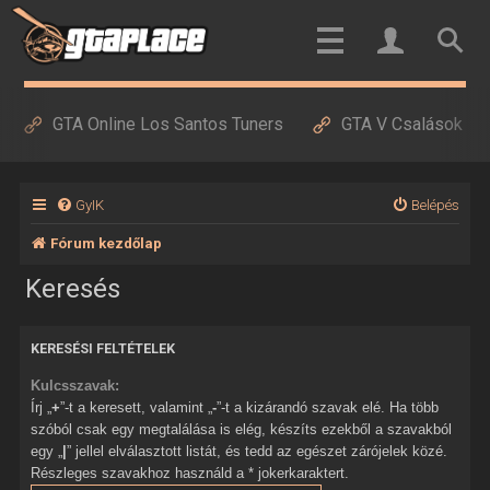
GTA Online Los Santos Tuners
GTA V Csalások
GyIK
Belépés
Fórum kezdőlap
Keresés
KERESÉSI FELTÉTELEK
Kulcsszavak:
Írj „
+
”-t a keresett, valamint „
-
”-t a kizárandó szavak elé. Ha több
szóból csak egy megtalálása is elég, készíts ezekből a szavakból
egy „
|
” jellel elválasztott listát, és tedd az egészet zárójelek közé.
Részleges szavakhoz használd a * jokerkaraktert.