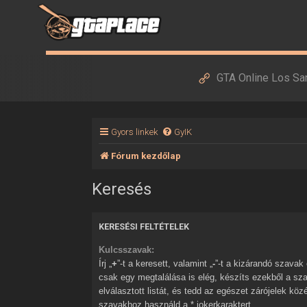
GTA Online Los Sa
Gyors linkek
GyIK
Fórum kezdőlap
Keresés
KERESÉSI FELTÉTELEK
Kulcsszavak:
Írj „
+
”-t a keresett, valamint „
-
”-t a kizárandó szavak elé. Ha több szóból
csak egy megtalálása is elég, készíts ezekből a sz
elválasztott listát, és tedd az egészet zárójelek kö
szavakhoz használd a * jokerkaraktert.