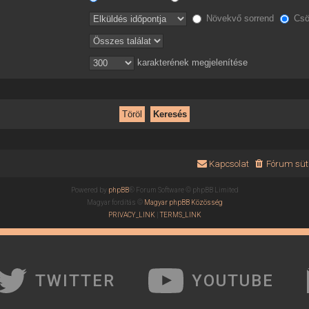
Növekvő sorrend
Csö
karakterének megjelenítése
Kapcsolat
Fórum süti
Powered by
phpBB
® Forum Software © phpBB Limited
Magyar fordítás ©
Magyar phpBB Közösség
PRIVACY_LINK
|
TERMS_LINK
TWITTER
YOUTUBE