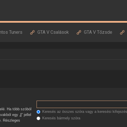
ntos Tuners
GTA V Csalások
GTA V Tőzsde
Keresés az összes szóra vagy a keresési kifejezés
avakból egy „
|
” jellel
Keresés bármely szóra
zé. Részleges