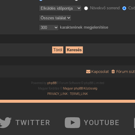
Növekvő sorrend
Csö
karakterének megjelenítése
Kapcsolat
Fórum süti
Powered by
phpBB
® Forum Software © phpBB Limited
Magyar fordítás ©
Magyar phpBB Közösség
PRIVACY_LINK
|
TERMS_LINK
TWITTER
YOUTUBE