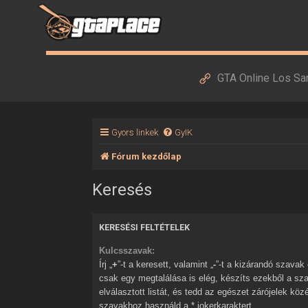
GTA Online Los Sa
Gyors linkek
GyIK
Fórum kezdőlap
Keresés
KERESÉSI FELTÉTELEK
Kulcsszavak:
Írj „
+
”-t a keresett, valamint „
-
”-t a kizárandó szavak elé. Ha több szóból
csak egy megtalálása is elég, készíts ezekből a sz
elválasztott listát, és tedd az egészet zárójelek kö
szavakhoz használd a * jokerkaraktert.