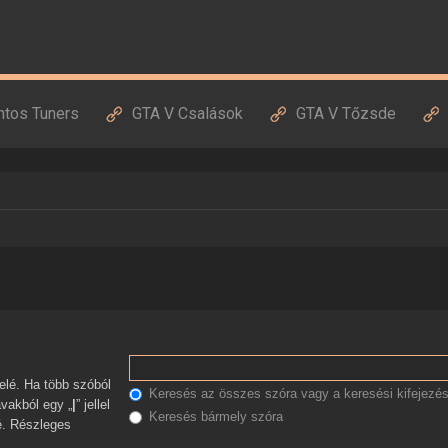
ntos Tuners
GTA V Csalások
GTA V Tőzsde
Keresés az összes szóra vagy a keresési kifejezés
avakból egy „
|
” jellel
Keresés bármely szóra
zé. Részleges