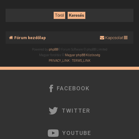
Fórum kezdőlap
Kapcsolat
Powered by
phpBB
® Forum Software © phpBB Limited
Magyar fordítás ©
Magyar phpBB Közösség
PRIVACY_LINK
|
TERMS_LINK
FACEBOOK
TWITTER
YOUTUBE