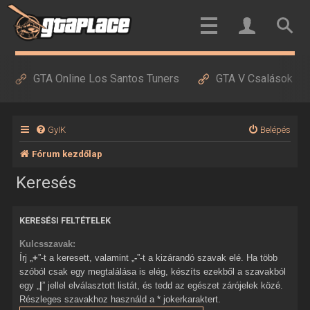
GTA Online Los Santos Tuners
GTA V Csalások
GyIK
Belépés
Fórum kezdőlap
Keresés
KERESÉSI FELTÉTELEK
Kulcsszavak:
Írj „
+
”-t a keresett, valamint „
-
”-t a kizárandó szavak elé. Ha több
szóból csak egy megtalálása is elég, készíts ezekből a szavakból
egy „
|
” jellel elválasztott listát, és tedd az egészet zárójelek közé.
Részleges szavakhoz használd a * jokerkaraktert.