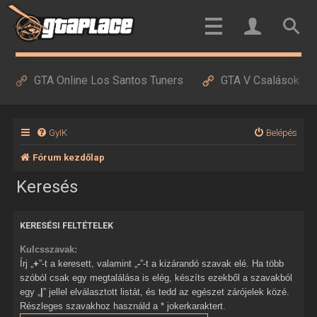
GTA Online Los Santos Tuners
GTA V Csalások
GyIK
Belépés
Fórum kezdőlap
Keresés
KERESÉSI FELTÉTELEK
Kulcsszavak:
Írj „
+
”-t a keresett, valamint „
-
”-t a kizárandó szavak elé. Ha több
szóból csak egy megtalálása is elég, készíts ezekből a szavakból
egy „
|
” jellel elválasztott listát, és tedd az egészet zárójelek közé.
Részleges szavakhoz használd a * jokerkaraktert.