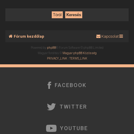
Fórum kezdőlap
Kapcsolat
Powered by
phpBB
® Forum Software © phpBB Limited
Magyar fordítás ©
Magyar phpBB Közösség
PRIVACY_LINK
|
TERMS_LINK
FACEBOOK
TWITTER
YOUTUBE