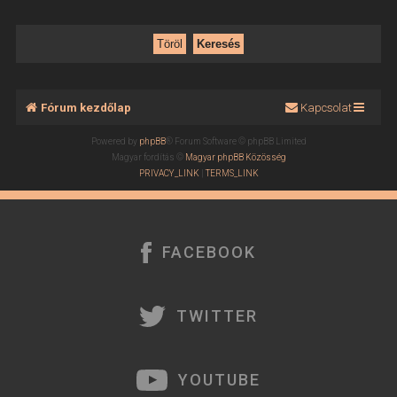
Fórum kezdőlap
Kapcsolat
Powered by
phpBB
® Forum Software © phpBB Limited
Magyar fordítás ©
Magyar phpBB Közösség
PRIVACY_LINK
|
TERMS_LINK
FACEBOOK
TWITTER
YOUTUBE