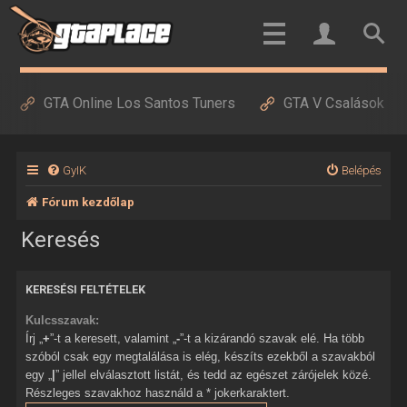
GTA Online Los Santos Tuners
GTA V Csalások
GyIK
Belépés
Fórum kezdőlap
Keresés
KERESÉSI FELTÉTELEK
Kulcsszavak:
Írj „
+
”-t a keresett, valamint „
-
”-t a kizárandó szavak elé. Ha több
szóból csak egy megtalálása is elég, készíts ezekből a szavakból
egy „
|
” jellel elválasztott listát, és tedd az egészet zárójelek közé.
Részleges szavakhoz használd a * jokerkaraktert.