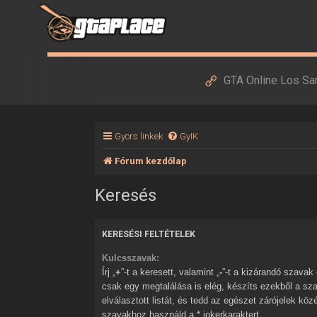
GTA Online Los Sa
Gyors linkek
GyIK
Fórum kezdőlap
Keresés
KERESÉSI FELTÉTELEK
Kulcsszavak:
Írj „
+
”-t a keresett, valamint „
-
”-t a kizárandó szavak elé. Ha több szóból
csak egy megtalálása is elég, készíts ezekből a sz
elválasztott listát, és tedd az egészet zárójelek kö
szavakhoz használd a * jokerkaraktert.