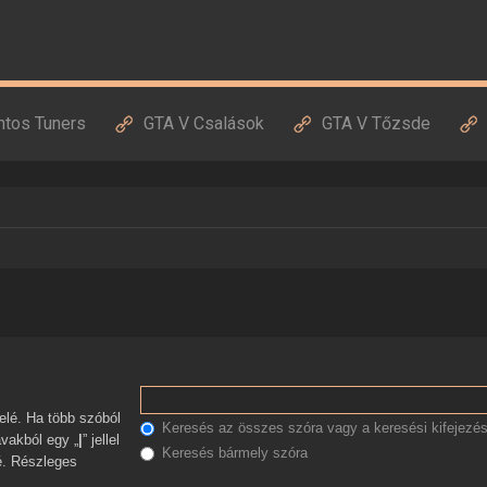
ntos Tuners
GTA V Csalások
GTA V Tőzsde
Keresés az összes szóra vagy a keresési kifejezés
avakból egy „
|
” jellel
Keresés bármely szóra
zé. Részleges