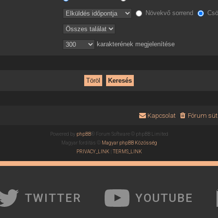
Növekvő sorrend
Csö
karakterének megjelenítése
Kapcsolat
Fórum süti
Powered by
phpBB
® Forum Software © phpBB Limited
Magyar fordítás ©
Magyar phpBB Közösség
PRIVACY_LINK
|
TERMS_LINK
TWITTER
YOUTUBE