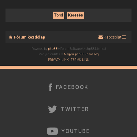
Fórum kezdőlap
Kapcsolat
Powered by
phpBB
® Forum Software © phpBB Limited
Magyar fordítás ©
Magyar phpBB Közösség
PRIVACY_LINK
|
TERMS_LINK
FACEBOOK
TWITTER
YOUTUBE