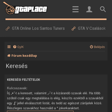
GTA Online Los Santos Tuners
GTA V Csalások
GyIK
Belépés
Fórum kezdőlap
Keresés
KERESÉSI FELTÉTELEK
Kulcsszavak:
Írj „
+
”-t a keresett, valamint „
-
”-t a kizárandó szavak elé. Ha több
szóból csak egy megtalálása is elég, készíts ezekből a szavakból
egy „
|
” jellel elválasztott listát, és tedd az egészet zárójelek közé.
Részleges szavakhoz használd a * jokerkaraktert.