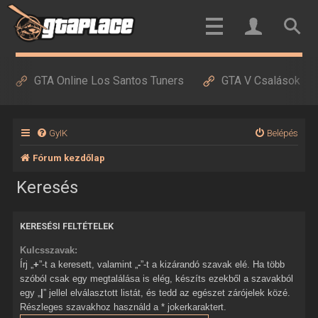
GTA Online Los Santos Tuners
GTA V Csalások
GyIK
Belépés
Fórum kezdőlap
Keresés
KERESÉSI FELTÉTELEK
Kulcsszavak:
Írj „
+
”-t a keresett, valamint „
-
”-t a kizárandó szavak elé. Ha több
szóból csak egy megtalálása is elég, készíts ezekből a szavakból
egy „
|
” jellel elválasztott listát, és tedd az egészet zárójelek közé.
Részleges szavakhoz használd a * jokerkaraktert.