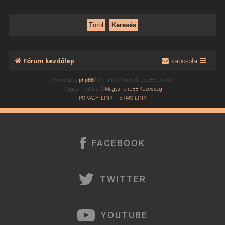
Fórum kezdőlap
Kapcsolat
Powered by
phpBB
® Forum Software © phpBB Limited
Magyar fordítás ©
Magyar phpBB Közösség
PRIVACY_LINK
|
TERMS_LINK
FACEBOOK
TWITTER
YOUTUBE