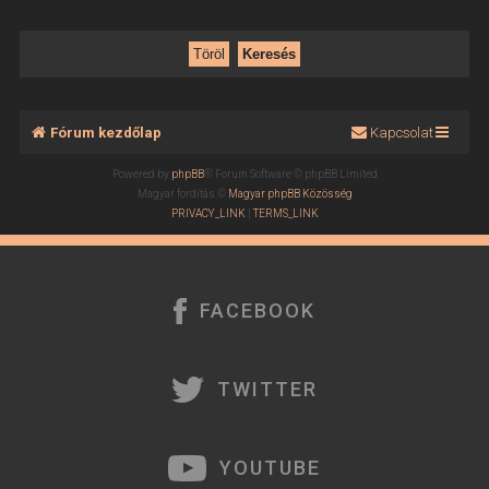
Fórum kezdőlap
Kapcsolat
Powered by
phpBB
® Forum Software © phpBB Limited
Magyar fordítás ©
Magyar phpBB Közösség
PRIVACY_LINK
|
TERMS_LINK
FACEBOOK
TWITTER
YOUTUBE