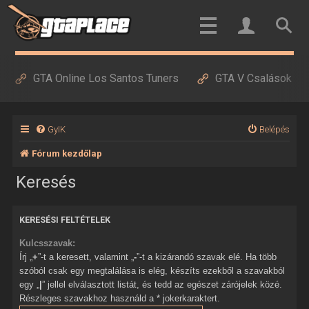
GTA Online Los Santos Tuners
GTA V Csalások
GyIK
Belépés
Fórum kezdőlap
Keresés
KERESÉSI FELTÉTELEK
Kulcsszavak:
Írj „
+
”-t a keresett, valamint „
-
”-t a kizárandó szavak elé. Ha több
szóból csak egy megtalálása is elég, készíts ezekből a szavakból
egy „
|
” jellel elválasztott listát, és tedd az egészet zárójelek közé.
Részleges szavakhoz használd a * jokerkaraktert.