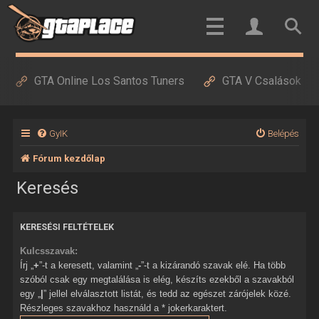
GTA Online Los Santos Tuners
GTA V Csalások
GyIK
Belépés
Fórum kezdőlap
Keresés
KERESÉSI FELTÉTELEK
Kulcsszavak:
Írj „
+
”-t a keresett, valamint „
-
”-t a kizárandó szavak elé. Ha több
szóból csak egy megtalálása is elég, készíts ezekből a szavakból
egy „
|
” jellel elválasztott listát, és tedd az egészet zárójelek közé.
Részleges szavakhoz használd a * jokerkaraktert.