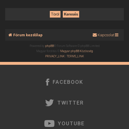
Fórum kezdőlap
Kapcsolat
Powered by
phpBB
® Forum Software © phpBB Limited
Magyar fordítás ©
Magyar phpBB Közösség
PRIVACY_LINK
|
TERMS_LINK
FACEBOOK
TWITTER
YOUTUBE