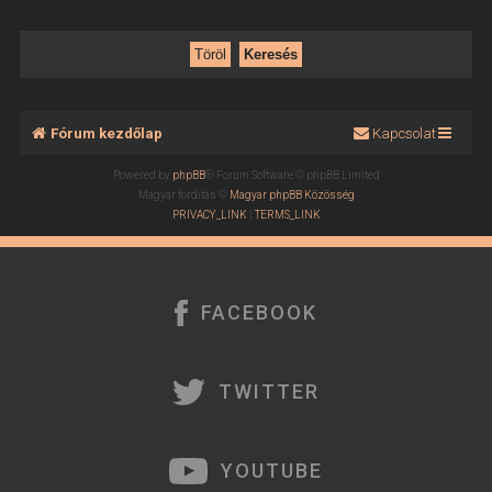
Fórum kezdőlap
Kapcsolat
Powered by
phpBB
® Forum Software © phpBB Limited
Magyar fordítás ©
Magyar phpBB Közösség
PRIVACY_LINK
|
TERMS_LINK
FACEBOOK
TWITTER
YOUTUBE