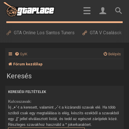
GTA Online Los Santos Tuners
GTA V Csalások
GyIK
Belépés
Fórum kezdőlap
Keresés
KERESÉSI FELTÉTELEK
Kulcsszavak:
Írj „
+
”-t a keresett, valamint „
-
”-t a kizárandó szavak elé. Ha több
szóból csak egy megtalálása is elég, készíts ezekből a szavakból
egy „
|
” jellel elválasztott listát, és tedd az egészet zárójelek közé.
Részleges szavakhoz használd a * jokerkaraktert.