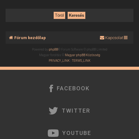
Fórum kezdőlap
Kapcsolat
Powered by
phpBB
® Forum Software © phpBB Limited
Magyar fordítás ©
Magyar phpBB Közösség
PRIVACY_LINK
|
TERMS_LINK
FACEBOOK
TWITTER
YOUTUBE