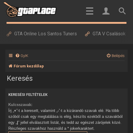
GTA Online Los Santos Tuners
GTA V Csalások
GyIK
Belépés
Fórum kezdőlap
Keresés
KERESÉSI FELTÉTELEK
Kulcsszavak:
Írj „
+
”-t a keresett, valamint „
-
”-t a kizárandó szavak elé. Ha több
szóból csak egy megtalálása is elég, készíts ezekből a szavakból
egy „
|
” jellel elválasztott listát, és tedd az egészet zárójelek közé.
Részleges szavakhoz használd a * jokerkaraktert.