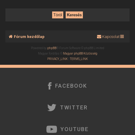
Fórum kezdőlap
Kapcsolat
Powered by
phpBB
® Forum Software © phpBB Limited
Magyar fordítás ©
Magyar phpBB Közösség
PRIVACY_LINK
|
TERMS_LINK
FACEBOOK
TWITTER
YOUTUBE