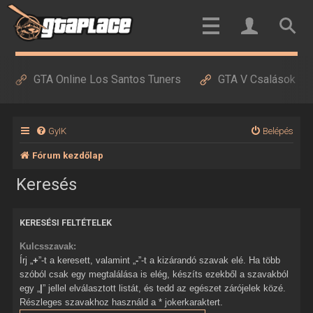
GTA Online Los Santos Tuners
GTA V Csalások
GyIK
Belépés
Fórum kezdőlap
Keresés
KERESÉSI FELTÉTELEK
Kulcsszavak:
Írj „
+
”-t a keresett, valamint „
-
”-t a kizárandó szavak elé. Ha több
szóból csak egy megtalálása is elég, készíts ezekből a szavakból
egy „
|
” jellel elválasztott listát, és tedd az egészet zárójelek közé.
Részleges szavakhoz használd a * jokerkaraktert.