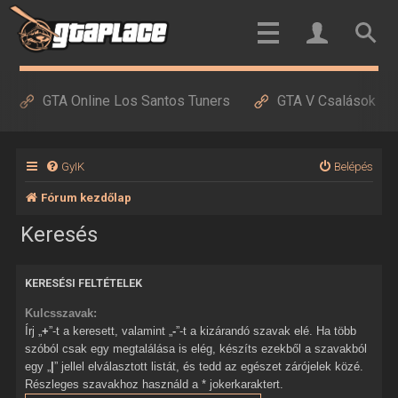
GTA Online Los Santos Tuners
GTA V Csalások
GyIK
Belépés
Fórum kezdőlap
Keresés
KERESÉSI FELTÉTELEK
Kulcsszavak:
Írj „
+
”-t a keresett, valamint „
-
”-t a kizárandó szavak elé. Ha több
szóból csak egy megtalálása is elég, készíts ezekből a szavakból
egy „
|
” jellel elválasztott listát, és tedd az egészet zárójelek közé.
Részleges szavakhoz használd a * jokerkaraktert.