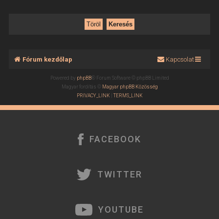
Fórum kezdőlap
Kapcsolat
Powered by
phpBB
® Forum Software © phpBB Limited
Magyar fordítás ©
Magyar phpBB Közösség
PRIVACY_LINK
|
TERMS_LINK
FACEBOOK
TWITTER
YOUTUBE