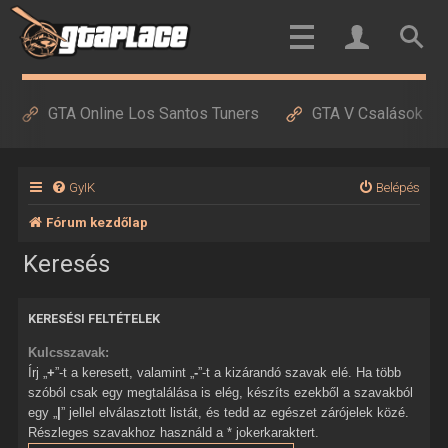
GTA Online Los Santos Tuners
GTA V Csalások
GyIK
Belépés
Fórum kezdőlap
Keresés
KERESÉSI FELTÉTELEK
Kulcsszavak:
Írj „
+
”-t a keresett, valamint „
-
”-t a kizárandó szavak elé. Ha több
szóból csak egy megtalálása is elég, készíts ezekből a szavakból
egy „
|
” jellel elválasztott listát, és tedd az egészet zárójelek közé.
Részleges szavakhoz használd a * jokerkaraktert.