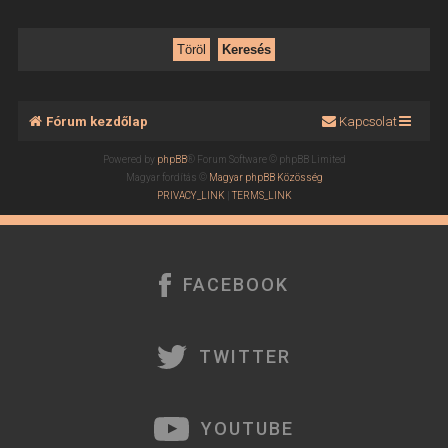
Fórum kezdőlap
Kapcsolat
Powered by
phpBB
® Forum Software © phpBB Limited
Magyar fordítás ©
Magyar phpBB Közösség
PRIVACY_LINK
|
TERMS_LINK
FACEBOOK
TWITTER
YOUTUBE