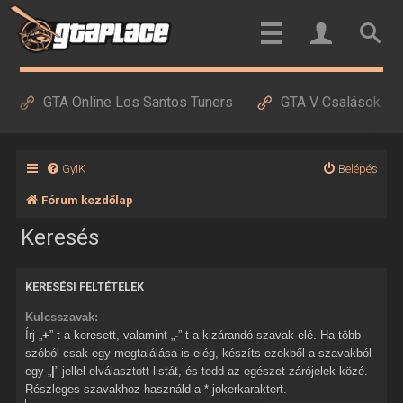
GTA Online Los Santos Tuners
GTA V Csalások
GyIK
Belépés
Fórum kezdőlap
Keresés
KERESÉSI FELTÉTELEK
Kulcsszavak:
Írj „
+
”-t a keresett, valamint „
-
”-t a kizárandó szavak elé. Ha több
szóból csak egy megtalálása is elég, készíts ezekből a szavakból
egy „
|
” jellel elválasztott listát, és tedd az egészet zárójelek közé.
Részleges szavakhoz használd a * jokerkaraktert.