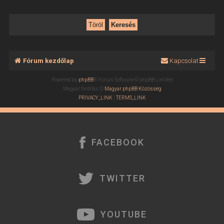
Fórum kezdőlap
Kapcsolat
Powered by
phpBB
® Forum Software © phpBB Limited
Magyar fordítás ©
Magyar phpBB Közösség
PRIVACY_LINK
|
TERMS_LINK
FACEBOOK
TWITTER
YOUTUBE