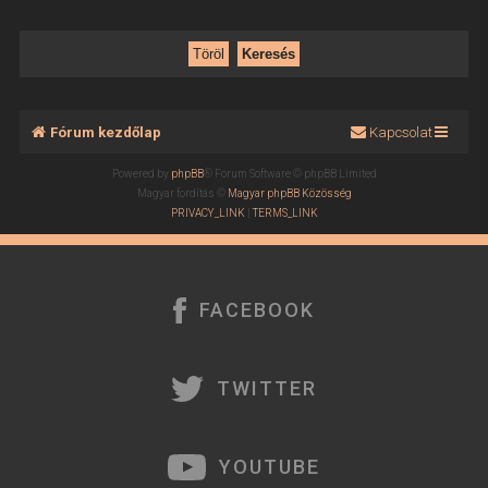
Fórum kezdőlap
Kapcsolat
Powered by
phpBB
® Forum Software © phpBB Limited
Magyar fordítás ©
Magyar phpBB Közösség
PRIVACY_LINK
|
TERMS_LINK
FACEBOOK
TWITTER
YOUTUBE