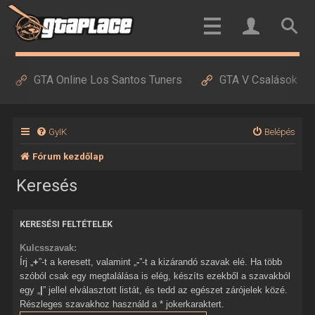
GTA Online Los Santos Tuners
GTA V Csalások
GyIK
Belépés
Fórum kezdőlap
Keresés
KERESÉSI FELTÉTELEK
Kulcsszavak:
Írj „
+
”-t a keresett, valamint „
-
”-t a kizárandó szavak elé. Ha több
szóból csak egy megtalálása is elég, készíts ezekből a szavakból
egy „
|
” jellel elválasztott listát, és tedd az egészet zárójelek közé.
Részleges szavakhoz használd a * jokerkaraktert.