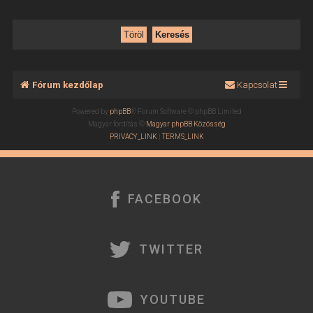
Fórum kezdőlap
Kapcsolat
Powered by
phpBB
® Forum Software © phpBB Limited
Magyar fordítás ©
Magyar phpBB Közösség
PRIVACY_LINK
|
TERMS_LINK
FACEBOOK
TWITTER
YOUTUBE