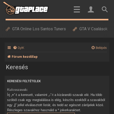
GTA Online Los Santos Tuners
GTA V Csalások
GyIK
Belépés
Fórum kezdőlap
Keresés
KERESÉSI FELTÉTELEK
Kulcsszavak:
Írj „
+
”-t a keresett, valamint „
-
”-t a kizárandó szavak elé. Ha több
szóból csak egy megtalálása is elég, készíts ezekből a szavakból
egy „
|
” jellel elválasztott listát, és tedd az egészet zárójelek közé.
Részleges szavakhoz használd a * jokerkaraktert.