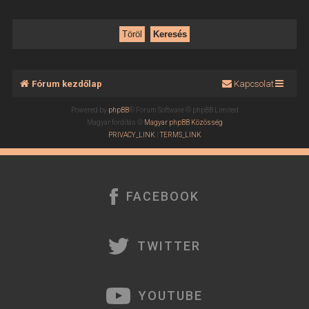
Fórum kezdőlap
Kapcsolat
Powered by
phpBB
® Forum Software © phpBB Limited
Magyar fordítás ©
Magyar phpBB Közösség
PRIVACY_LINK
|
TERMS_LINK
FACEBOOK
TWITTER
YOUTUBE