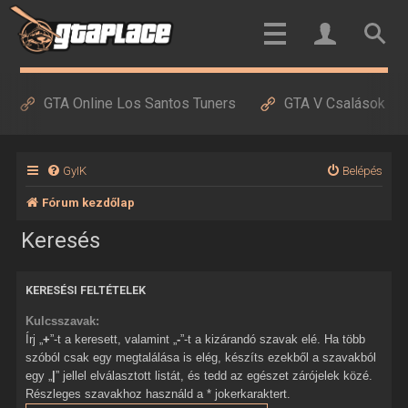
GTA Online Los Santos Tuners
GTA V Csalások
GyIK
Belépés
Fórum kezdőlap
Keresés
KERESÉSI FELTÉTELEK
Kulcsszavak:
Írj „
+
”-t a keresett, valamint „
-
”-t a kizárandó szavak elé. Ha több
szóból csak egy megtalálása is elég, készíts ezekből a szavakból
egy „
|
” jellel elválasztott listát, és tedd az egészet zárójelek közé.
Részleges szavakhoz használd a * jokerkaraktert.