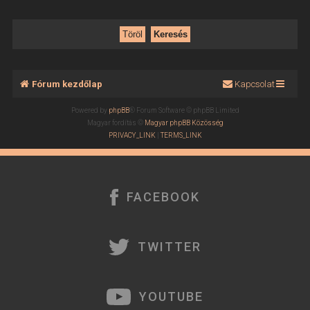
Fórum kezdőlap
Kapcsolat
Powered by
phpBB
® Forum Software © phpBB Limited
Magyar fordítás ©
Magyar phpBB Közösség
PRIVACY_LINK
|
TERMS_LINK
FACEBOOK
TWITTER
YOUTUBE