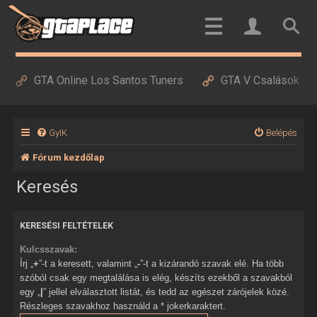
GTA Online Los Santos Tuners
GTA V Csalások
GyIK
Belépés
Fórum kezdőlap
Keresés
KERESÉSI FELTÉTELEK
Kulcsszavak:
Írj „
+
”-t a keresett, valamint „
-
”-t a kizárandó szavak elé. Ha több
szóból csak egy megtalálása is elég, készíts ezekből a szavakból
egy „
|
” jellel elválasztott listát, és tedd az egészet zárójelek közé.
Részleges szavakhoz használd a * jokerkaraktert.