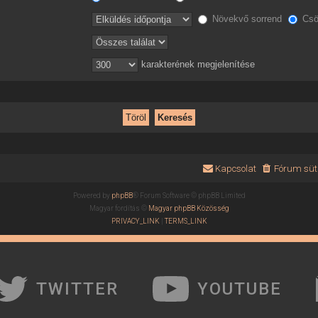
Növekvő sorrend
Csö
karakterének megjelenítése
Kapcsolat
Fórum süti
Powered by
phpBB
® Forum Software © phpBB Limited
Magyar fordítás ©
Magyar phpBB Közösség
PRIVACY_LINK
|
TERMS_LINK
TWITTER
YOUTUBE