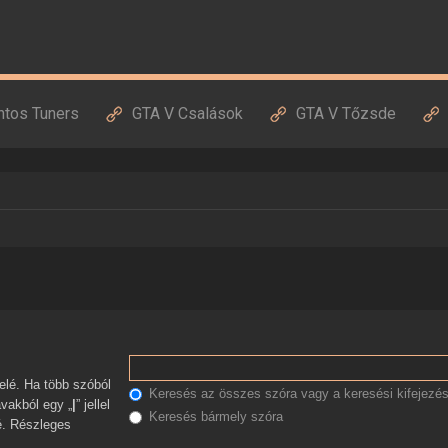
ntos Tuners
GTA V Csalások
GTA V Tőzsde
Keresés az összes szóra vagy a keresési kifejezés
avakból egy „
|
” jellel
Keresés bármely szóra
zé. Részleges