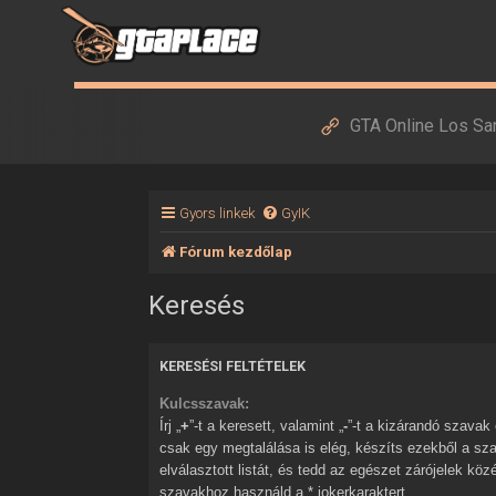
GTA Online Los Sa
Gyors linkek
GyIK
Fórum kezdőlap
Keresés
KERESÉSI FELTÉTELEK
Kulcsszavak:
Írj „
+
”-t a keresett, valamint „
-
”-t a kizárandó szavak elé. Ha több szóból
csak egy megtalálása is elég, készíts ezekből a sz
elválasztott listát, és tedd az egészet zárójelek kö
szavakhoz használd a * jokerkaraktert.