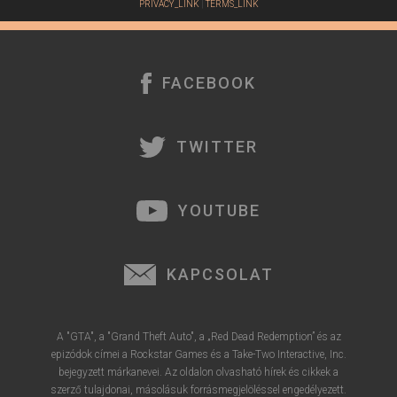
PRIVACY_LINK
|
TERMS_LINK
FACEBOOK
TWITTER
YOUTUBE
KAPCSOLAT
A "GTA", a "Grand Theft Auto", a „Red Dead Redemption” és az
epizódok címei a Rockstar Games és a Take-Two Interactive, Inc.
bejegyzett márkanevei. Az oldalon olvasható hírek és cikkek a
szerző tulajdonai, másolásuk forrásmegjelöléssel engedélyezett.