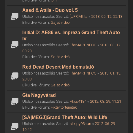
Elküldve Fórum:
OFF
Assd & Attila - Duo vol. 5
Utolsó hozzászólás Szerző:
[UFR]Attila
«
2013. 05. 12. 22:13
Elküldve Fórum:
Saját videó
Initial D: AE86 vs. Impreza Grand Theft Auto
IV
Utolsó hozzászólás Szerző:
TheMARTINFCC
«
2013. 03. 17.
00:28
Elküldve Fórum:
Saját videó
Red Dead Desert Mód bemutató
Utolsó hozzászólás Szerző:
TheMARTINFCC
«
2013. 01. 15.
20:08
Elküldve Fórum:
Saját videó
Gta Nagyvárad
Utolsó hozzászólás Szerző:
Akos4184
«
2012. 08. 29. 11:21
Elküldve Fórum:
Fiktív történetek
[SA|MEGJ]Grand Theft Auto: Wild Life
Utolsó hozzászólás Szerző:
sleepy93hun
«
2012. 06. 29.
19:42