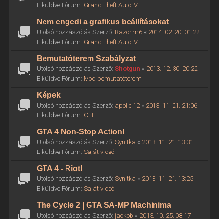
Elküldve Fórum:
Grand Theft Auto IV
Nem engedi a grafikus beállításokat
Utolsó hozzászólás Szerző:
Razor.m6
«
2014. 02. 20. 01:22
Elküldve Fórum:
Grand Theft Auto IV
Bemutatóterem Szabályzat
Utolsó hozzászólás Szerző:
Shotgun
«
2013. 12. 30. 20:22
Elküldve Fórum:
Mod bemutatóterem
Képek
Utolsó hozzászólás Szerző:
apollo 12
«
2013. 11. 21. 21:06
Elküldve Fórum:
OFF
GTA 4 Non-Stop Action!
Utolsó hozzászólás Szerző:
Synitka
«
2013. 11. 21. 13:31
Elküldve Fórum:
Saját videó
GTA 4 - Riot!
Utolsó hozzászólás Szerző:
Synitka
«
2013. 11. 21. 13:25
Elküldve Fórum:
Saját videó
The Cycle 2 | GTA SA-MP Machinima
Utolsó hozzászólás Szerző:
jackob
«
2013. 10. 25. 08:17