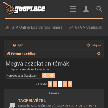
GTA Online Los Santos Tuners
GTA V Csalások
GyIK
Belépés
K
Fórum kezdőlap
e
Megválaszolatlan témák
r
Ugrás a részletes kereséshez
e
Keresés
Részletes keresés
s
1
2
3
Előző
Következő
73 találat
é
Témák
s
TAGFELVÉTEL
Utolsó hozzászólás Szerző:
SiLeX09
«
2015. 01. 27. 19:44