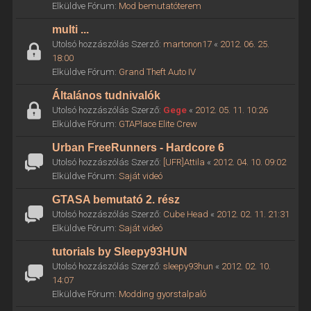
Elküldve Fórum:
Mod bemutatóterem
multi ...
Utolsó hozzászólás Szerző:
martonon17
«
2012. 06. 25.
18:00
Elküldve Fórum:
Grand Theft Auto IV
Általános tudnivalók
Utolsó hozzászólás Szerző:
Gege
«
2012. 05. 11. 10:26
Elküldve Fórum:
GTAPlace Elite Crew
Urban FreeRunners - Hardcore 6
Utolsó hozzászólás Szerző:
[UFR]Attila
«
2012. 04. 10. 09:02
Elküldve Fórum:
Saját videó
GTASA bemutató 2. rész
Utolsó hozzászólás Szerző:
Cube Head
«
2012. 02. 11. 21:31
Elküldve Fórum:
Saját videó
tutorials by Sleepy93HUN
Utolsó hozzászólás Szerző:
sleepy93hun
«
2012. 02. 10.
14:07
Elküldve Fórum:
Modding gyorstalpaló