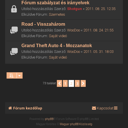
Fórum szabályzat és irányelvek
Utolsó hozzászólás Szerző:
Shotgun
«
2011. 08. 25. 12:35
Elküldve Fórum:
Szemetes
Road - Visszahárom
Utolsó hozzászólás Szerző:
WooDoo
«
2011. 08. 24. 21:55
Elküldve Fórum:
Saját videó
Grand Theft Auto 4 - Mozzanatok
Utolsó hozzászólás Szerző:
WooDoo
«
2011. 05. 31. 18:03
Elküldve Fórum:
Saját videó
1
2
3
Előző
Következő
73 találat
Fórum kezdőlap
Kapcsolat
Powered by
phpBB
® Forum Software © phpBB Limited
Magyar fordítás ©
Magyar phpBB Közösség