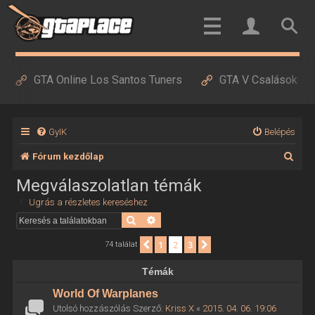
GTA Online Los Santos Tuners
GTA V Csalások
GyIK
Belépés
K
Fórum kezdőlap
e
Megválaszolatlan témák
r
Ugrás a részletes kereséshez
e
Keresés
Részletes keresés
s
1
2
3
Előző
Következő
74 találat
é
Témák
s
World Of Warplanes
Utolsó hozzászólás Szerző:
Kriss X
«
2015. 04. 06. 19:06