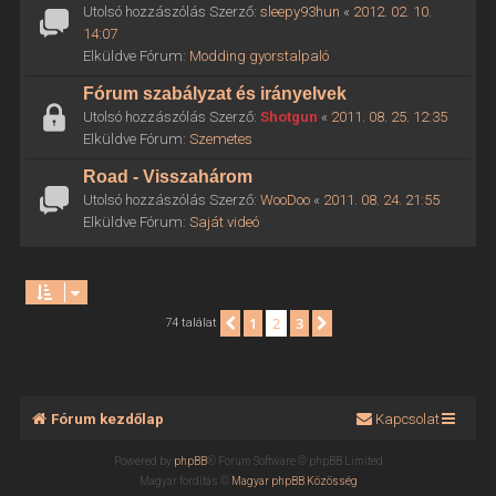
Utolsó hozzászólás Szerző:
sleepy93hun
«
2012. 02. 10.
14:07
Elküldve Fórum:
Modding gyorstalpaló
Fórum szabályzat és irányelvek
Utolsó hozzászólás Szerző:
Shotgun
«
2011. 08. 25. 12:35
Elküldve Fórum:
Szemetes
Road - Visszahárom
Utolsó hozzászólás Szerző:
WooDoo
«
2011. 08. 24. 21:55
Elküldve Fórum:
Saját videó
1
2
3
Előző
Következő
74 találat
Fórum kezdőlap
Kapcsolat
Powered by
phpBB
® Forum Software © phpBB Limited
Magyar fordítás ©
Magyar phpBB Közösség