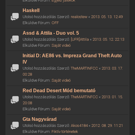
Elküldve Fórum:
Egyéb játékok
Haskell
Utolsó hozzászólás Szerző:
realostew
«
2013. 05. 13. 12:49
Elküldve Fórum:
OFF
Assd & Attila - Duo vol. 5
Utolsó hozzászólás Szerző:
[UFR]Attila
«
2013. 05. 12. 22:13
Elküldve Fórum:
Saját videó
Initial D: AE86 vs. Impreza Grand Theft Auto
IV
Utolsó hozzászólás Szerző:
TheMARTINFCC
«
2013. 03. 17.
00:28
Elküldve Fórum:
Saját videó
Red Dead Desert Mód bemutató
Utolsó hozzászólás Szerző:
TheMARTINFCC
«
2013. 01. 15.
20:08
Elküldve Fórum:
Saját videó
Gta Nagyvárad
Utolsó hozzászólás Szerző:
Akos4184
«
2012. 08. 29. 11:21
Elküldve Fórum:
Fiktív történetek