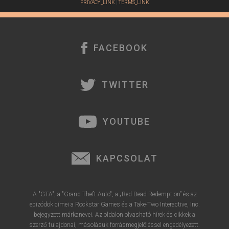
PRIVACY_LINK
|
TERMS_LINK
FACEBOOK
TWITTER
YOUTUBE
KAPCSOLAT
A "GTA", a "Grand Theft Auto", a „Red Dead Redemption” és az
epizódok címei a Rockstar Games és a Take-Two Interactive, Inc.
bejegyzett márkanevei. Az oldalon olvasható hírek és cikkek a
szerző tulajdonai, másolásuk forrásmegjelöléssel engedélyezett.