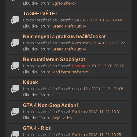
Elküldve Fórum:
Egyéb játékok
TAGFELVÉTEL
Utolsó hozzászólás Szerző:
SiLeX09
«
2015. 01. 27. 19:44
Elküldve Fórum:
Grand Theft Auto IV
Nem engedi a grafikus beállításokat
Utolsó hozzászólás Szerző:
Razor.m6
«
2014. 02. 20. 01:22
Elküldve Fórum:
Grand Theft Auto IV
Bemutatóterem Szabályzat
Utolsó hozzászólás Szerző:
Shotgun
«
2013. 12. 30. 20:22
Elküldve Fórum:
Mod bemutatóterem
Képek
Utolsó hozzászólás Szerző:
apollo 12
«
2013. 11. 21. 21:06
Elküldve Fórum:
OFF
GTA 4 Non-Stop Action!
Utolsó hozzászólás Szerző:
Synitka
«
2013. 11. 21. 13:31
Elküldve Fórum:
Saját videó
GTA 4 - Riot!
Utolsó hozzászólás Szerző:
Synitka
«
2013. 11. 21. 13:25