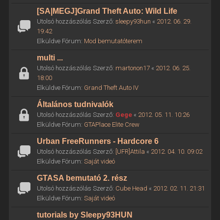
[SA|MEGJ]Grand Theft Auto: Wild Life
Utolsó hozzászólás Szerző:
sleepy93hun
«
2012. 06. 29.
19:42
Elküldve Fórum:
Mod bemutatóterem
multi ...
Utolsó hozzászólás Szerző:
martonon17
«
2012. 06. 25.
18:00
Elküldve Fórum:
Grand Theft Auto IV
Általános tudnivalók
Utolsó hozzászólás Szerző:
Gege
«
2012. 05. 11. 10:26
Elküldve Fórum:
GTAPlace Elite Crew
Urban FreeRunners - Hardcore 6
Utolsó hozzászólás Szerző:
[UFR]Attila
«
2012. 04. 10. 09:02
Elküldve Fórum:
Saját videó
GTASA bemutató 2. rész
Utolsó hozzászólás Szerző:
Cube Head
«
2012. 02. 11. 21:31
Elküldve Fórum:
Saját videó
tutorials by Sleepy93HUN