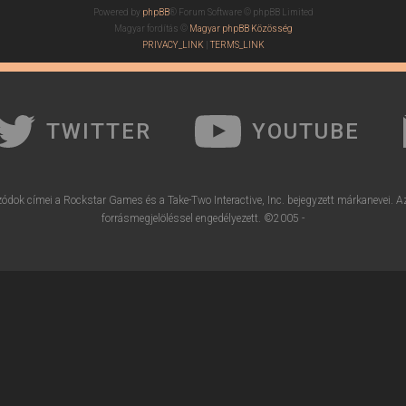
Powered by
phpBB
® Forum Software © phpBB Limited
Magyar fordítás ©
Magyar phpBB Közösség
PRIVACY_LINK
|
TERMS_LINK
TWITTER
YOUTUBE
ódok címei a Rockstar Games és a Take-Two Interactive, Inc. bejegyzett márkanevei. A
forrásmegjelöléssel engedélyezett. ©2005 -