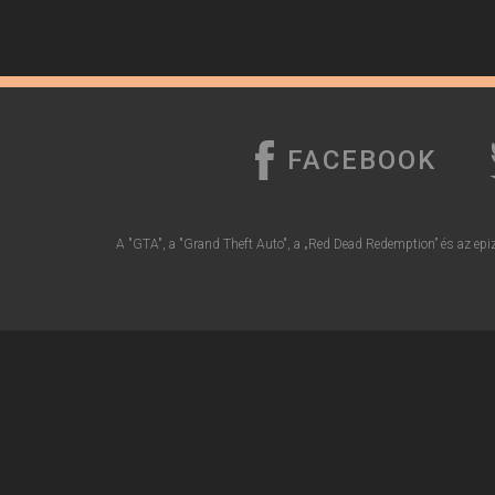
FACEBOOK
A "GTA", a "Grand Theft Auto", a „Red Dead Redemption” és az epiz