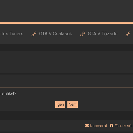
ntos Tuners
GTA V Csalások
GTA V Tőzsde
 sütiket?
Kapcsolat
Fórum süti