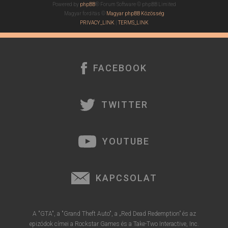
Powered by
phpBB
® Forum Software © phpBB Limited
Magyar fordítás ©
Magyar phpBB Közösség
PRIVACY_LINK
|
TERMS_LINK
FACEBOOK
TWITTER
YOUTUBE
KAPCSOLAT
A "GTA", a "Grand Theft Auto", a „Red Dead Redemption” és az
epizódok címei a Rockstar Games és a Take-Two Interactive, Inc.