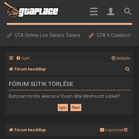
GTA Online Los Santos Tuners
GTA V Csalások
GyIK
Belépés
K
Fórum kezdőlap
e
FÓRUM SÜTIK TÖRLÉSE
r
e
Biztosan törölni akarod a fórum által létrehozott sütiket?
s
é
s
Fórum kezdőlap
Kapcsolat