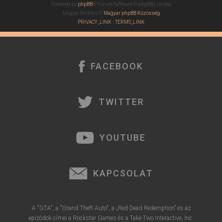
Powered by
phpBB
® Forum Software © phpBB Limited
Magyar fordítás ©
Magyar phpBB Közösség
PRIVACY_LINK
|
TERMS_LINK
FACEBOOK
TWITTER
YOUTUBE
KAPCSOLAT
A "GTA", a "Grand Theft Auto", a „Red Dead Redemption” és az
epizódok címei a Rockstar Games és a Take-Two Interactive, Inc.