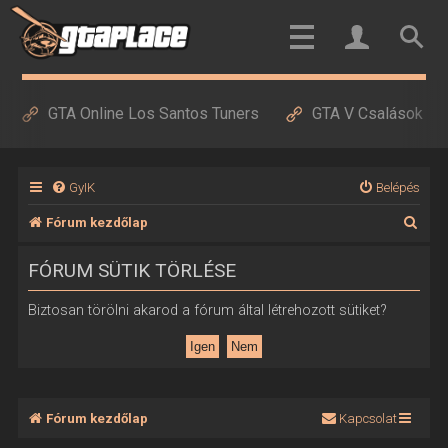
GTA Online Los Santos Tuners
GTA V Csalások
GyIK
Belépés
K
Fórum kezdőlap
e
FÓRUM SÜTIK TÖRLÉSE
r
e
Biztosan törölni akarod a fórum által létrehozott sütiket?
s
é
s
Fórum kezdőlap
Kapcsolat