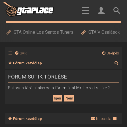
GTA Online Los Santos Tuners
GTA V Csalások
GyIK
Belépés
K
Fórum kezdőlap
e
FÓRUM SÜTIK TÖRLÉSE
r
e
Biztosan törölni akarod a fórum által létrehozott sütiket?
s
é
s
Fórum kezdőlap
Kapcsolat