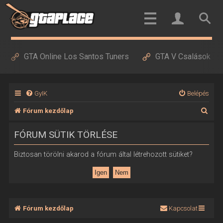
GTA Online Los Santos Tuners
GTA V Csalások
GyIK
Belépés
K
Fórum kezdőlap
e
FÓRUM SÜTIK TÖRLÉSE
r
e
Biztosan törölni akarod a fórum által létrehozott sütiket?
s
é
s
Fórum kezdőlap
Kapcsolat