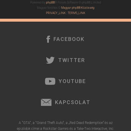
Powered by
phpBB
® Forum Software © phpBB Limited
Magyar fordítás ©
Magyar phpBB Közösség
PRIVACY_LINK
|
TERMS_LINK
FACEBOOK
TWITTER
YOUTUBE
KAPCSOLAT
A "GTA", a "Grand Theft Auto", a „Red Dead Redemption” és az
epizódok címei a Rockstar Games és a Take-Two Interactive, Inc.