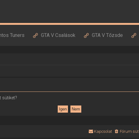
ntos Tuners
GTA V Csalások
GTA V Tőzsde
 sütiket?
Kapcsolat
Fórum süti