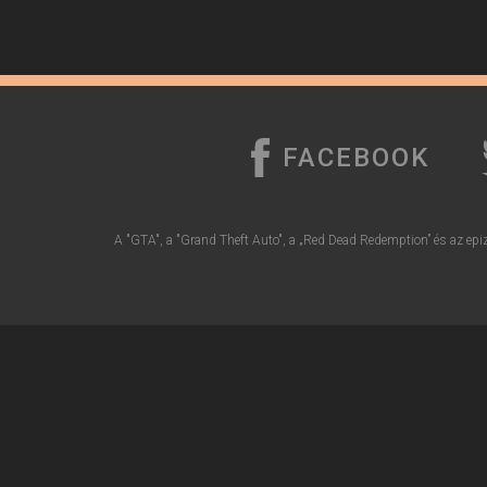
FACEBOOK
A "GTA", a "Grand Theft Auto", a „Red Dead Redemption” és az epiz