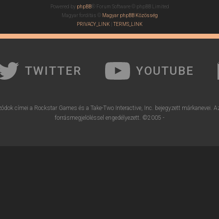
Powered by
phpBB
® Forum Software © phpBB Limited
Magyar fordítás ©
Magyar phpBB Közösség
PRIVACY_LINK
|
TERMS_LINK
TWITTER
YOUTUBE
ódok címei a Rockstar Games és a Take-Two Interactive, Inc. bejegyzett márkanevei. A
forrásmegjelöléssel engedélyezett. ©2005 -