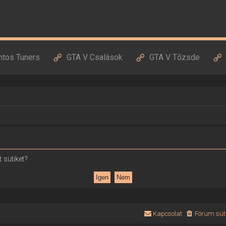
ntos Tuners
GTA V Csalások
GTA V Tőzsde
 sütiket?
Kapcsolat
Fórum süti