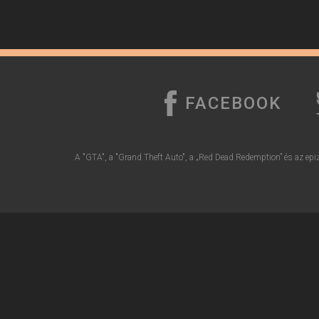
FACEBOOK
A "GTA", a "Grand Theft Auto", a „Red Dead Redemption” és az epiz