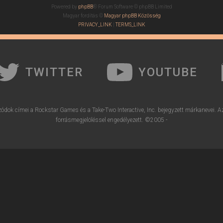
Powered by
phpBB
® Forum Software © phpBB Limited
Magyar fordítás ©
Magyar phpBB Közösség
PRIVACY_LINK
|
TERMS_LINK
TWITTER
YOUTUBE
ódok címei a Rockstar Games és a Take-Two Interactive, Inc. bejegyzett márkanevei. A
forrásmegjelöléssel engedélyezett. ©2005 -