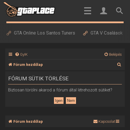
GTA Online Los Santos Tuners
GTA V Csalások
GyIK
Belépés
K
Fórum kezdőlap
e
FÓRUM SÜTIK TÖRLÉSE
r
e
Biztosan törölni akarod a fórum által létrehozott sütiket?
s
é
s
Fórum kezdőlap
Kapcsolat