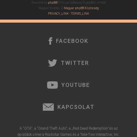
Powered by
phpBB
® Forum Software © phpBB Limited
Magyar fordítás ©
Magyar phpBB Közösség
PRIVACY_LINK
|
TERMS_LINK
FACEBOOK
TWITTER
YOUTUBE
KAPCSOLAT
A "GTA", a "Grand Theft Auto", a „Red Dead Redemption” és az
epizódok címei a Rockstar Games és a Take-Two Interactive, Inc.