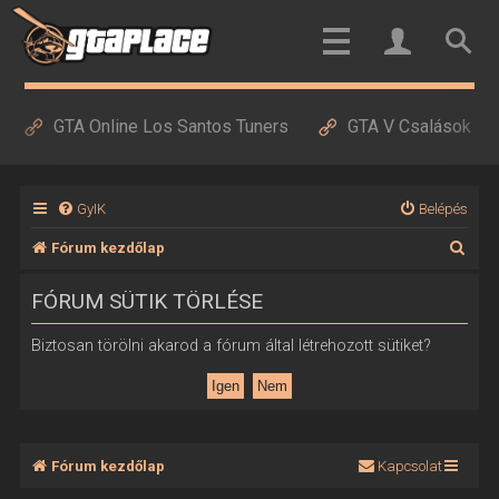
GTA Online Los Santos Tuners
GTA V Csalások
GyIK
Belépés
K
Fórum kezdőlap
e
FÓRUM SÜTIK TÖRLÉSE
r
e
Biztosan törölni akarod a fórum által létrehozott sütiket?
s
é
s
Fórum kezdőlap
Kapcsolat