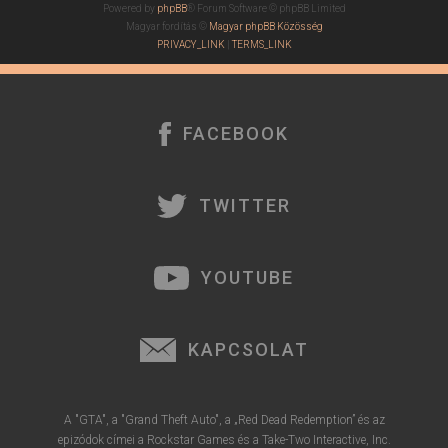
Powered by
phpBB
® Forum Software © phpBB Limited
Magyar fordítás ©
Magyar phpBB Közösség
PRIVACY_LINK
|
TERMS_LINK
FACEBOOK
TWITTER
YOUTUBE
KAPCSOLAT
A "GTA", a "Grand Theft Auto", a „Red Dead Redemption” és az
epizódok címei a Rockstar Games és a Take-Two Interactive, Inc.