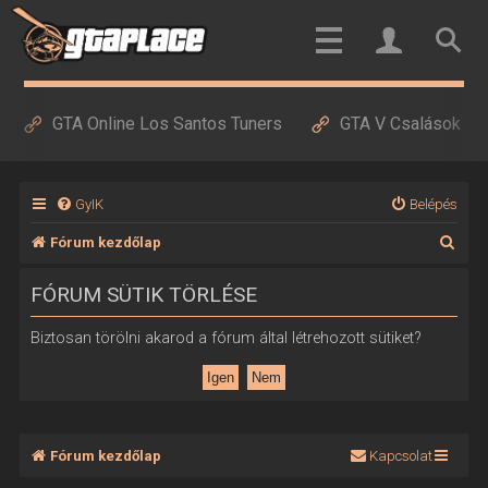
GTA Online Los Santos Tuners
GTA V Csalások
GyIK
Belépés
K
Fórum kezdőlap
e
FÓRUM SÜTIK TÖRLÉSE
r
e
Biztosan törölni akarod a fórum által létrehozott sütiket?
s
é
s
Fórum kezdőlap
Kapcsolat