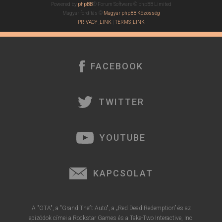
Powered by
phpBB
® Forum Software © phpBB Limited
Magyar fordítás ©
Magyar phpBB Közösség
PRIVACY_LINK
|
TERMS_LINK
FACEBOOK
TWITTER
YOUTUBE
KAPCSOLAT
A "GTA", a "Grand Theft Auto", a „Red Dead Redemption” és az
epizódok címei a Rockstar Games és a Take-Two Interactive, Inc.