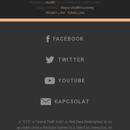
Powered by
phpBB
® Forum Software © phpBB Limited
Magyar fordítás ©
Magyar phpBB Közösség
PRIVACY_LINK
|
TERMS_LINK
FACEBOOK
TWITTER
YOUTUBE
KAPCSOLAT
A "GTA", a "Grand Theft Auto", a „Red Dead Redemption” és az
epizódok címei a Rockstar Games és a Take-Two Interactive, Inc.