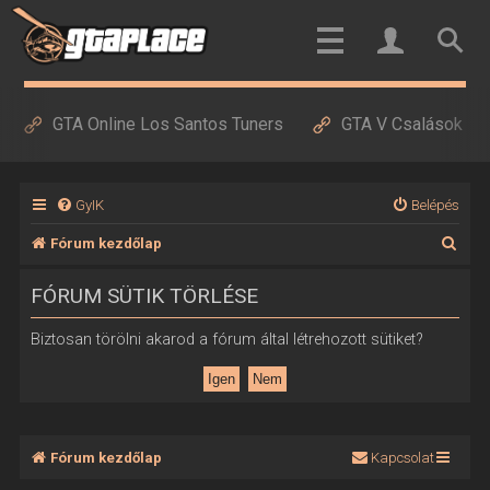
GTA Online Los Santos Tuners
GTA V Csalások
GyIK
Belépés
K
Fórum kezdőlap
e
FÓRUM SÜTIK TÖRLÉSE
r
e
Biztosan törölni akarod a fórum által létrehozott sütiket?
s
é
s
Fórum kezdőlap
Kapcsolat