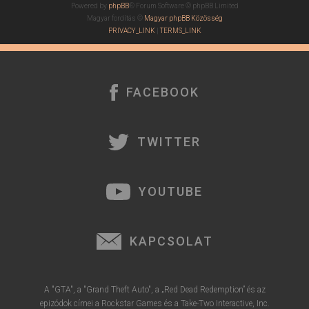
Powered by
phpBB
® Forum Software © phpBB Limited
Magyar fordítás ©
Magyar phpBB Közösség
PRIVACY_LINK
|
TERMS_LINK
FACEBOOK
TWITTER
YOUTUBE
KAPCSOLAT
A "GTA", a "Grand Theft Auto", a „Red Dead Redemption” és az
epizódok címei a Rockstar Games és a Take-Two Interactive, Inc.