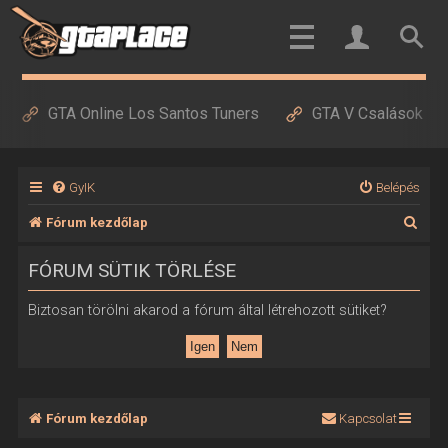
GTA Online Los Santos Tuners
GTA V Csalások
GyIK
Belépés
K
Fórum kezdőlap
e
FÓRUM SÜTIK TÖRLÉSE
r
e
Biztosan törölni akarod a fórum által létrehozott sütiket?
s
é
s
Fórum kezdőlap
Kapcsolat