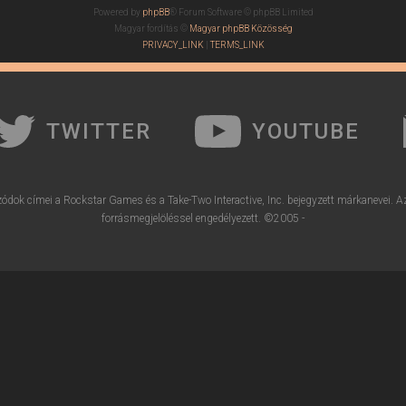
Powered by
phpBB
® Forum Software © phpBB Limited
Magyar fordítás ©
Magyar phpBB Közösség
PRIVACY_LINK
|
TERMS_LINK
TWITTER
YOUTUBE
ódok címei a Rockstar Games és a Take-Two Interactive, Inc. bejegyzett márkanevei. A
forrásmegjelöléssel engedélyezett. ©2005 -