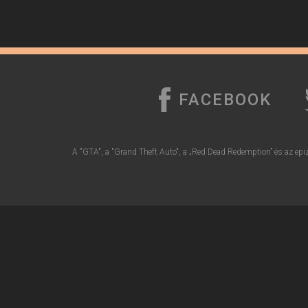
FACEBOOK
A "GTA", a "Grand Theft Auto", a „Red Dead Redemption” és az epiz