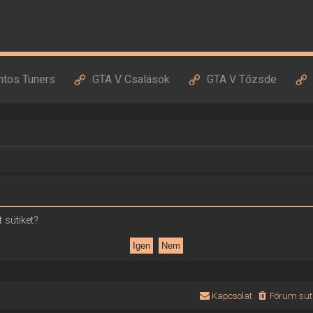
ntos Tuners
GTA V Csalások
GTA V Tőzsde
 sütiket?
Kapcsolat
Fórum süti