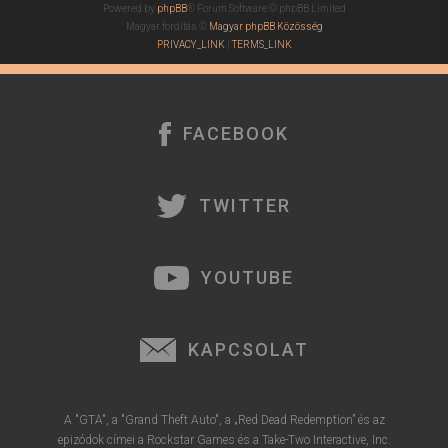
Powered by
phpBB
® Forum Software © phpBB Limited
Magyar fordítás ©
Magyar phpBB Közösség
PRIVACY_LINK
|
TERMS_LINK
FACEBOOK
TWITTER
YOUTUBE
KAPCSOLAT
A "GTA", a "Grand Theft Auto", a „Red Dead Redemption” és az
epizódok címei a Rockstar Games és a Take-Two Interactive, Inc.