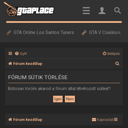
GTA Online Los Santos Tuners
GTA V Csalások
GyIK
Belépés
K
Fórum kezdőlap
e
FÓRUM SÜTIK TÖRLÉSE
r
e
Biztosan törölni akarod a fórum által létrehozott sütiket?
s
é
s
Fórum kezdőlap
Kapcsolat