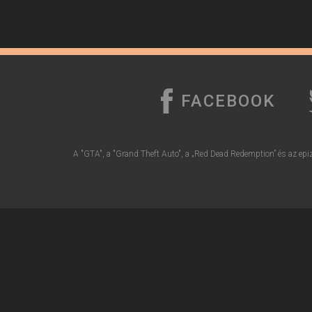
FACEBOOK
A "GTA", a "Grand Theft Auto", a „Red Dead Redemption” és az epiz