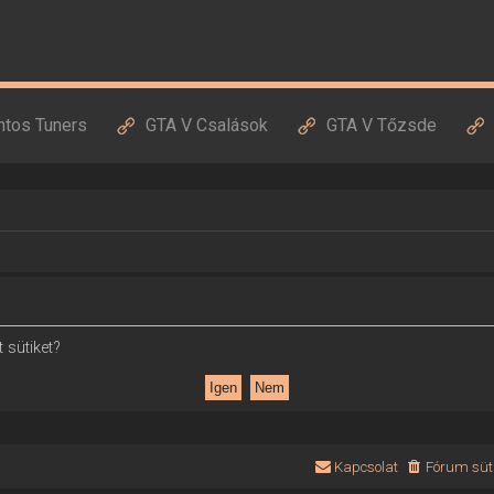
ntos Tuners
GTA V Csalások
GTA V Tőzsde
 sütiket?
Kapcsolat
Fórum süti