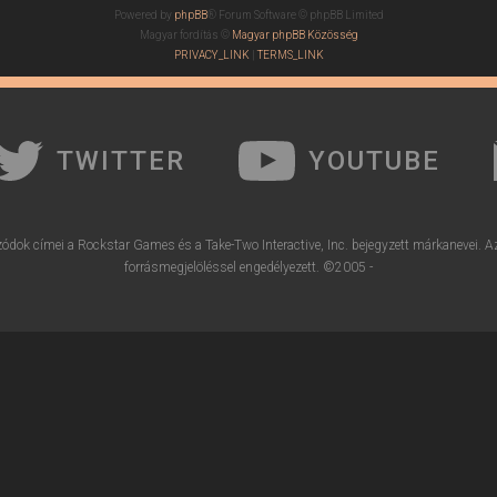
Powered by
phpBB
® Forum Software © phpBB Limited
Magyar fordítás ©
Magyar phpBB Közösség
PRIVACY_LINK
|
TERMS_LINK
TWITTER
YOUTUBE
ódok címei a Rockstar Games és a Take-Two Interactive, Inc. bejegyzett márkanevei. A
forrásmegjelöléssel engedélyezett. ©2005 -