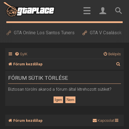
GTA Online Los Santos Tuners
GTA V Csalások
GyIK
Belépés
K
Fórum kezdőlap
e
FÓRUM SÜTIK TÖRLÉSE
r
e
Biztosan törölni akarod a fórum által létrehozott sütiket?
s
é
s
Fórum kezdőlap
Kapcsolat