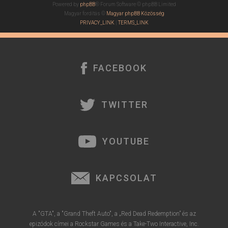
Powered by
phpBB
® Forum Software © phpBB Limited
Magyar fordítás ©
Magyar phpBB Közösség
PRIVACY_LINK
|
TERMS_LINK
FACEBOOK
TWITTER
YOUTUBE
KAPCSOLAT
A "GTA", a "Grand Theft Auto", a „Red Dead Redemption” és az
epizódok címei a Rockstar Games és a Take-Two Interactive, Inc.