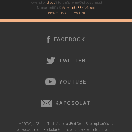
Powered by
phpBB
® Forum Software © phpBB Limited
Magyar fordítás ©
Magyar phpBB Közösség
PRIVACY_LINK
|
TERMS_LINK
FACEBOOK
TWITTER
YOUTUBE
KAPCSOLAT
A "GTA", a "Grand Theft Auto", a „Red Dead Redemption” és az
epizódok címei a Rockstar Games és a Take-Two Interactive, Inc.