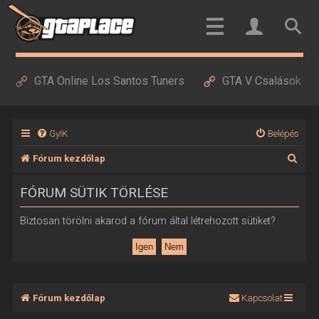
GTA Online Los Santos Tuners
GTA V Csalások
GyIK
Belépés
K
Fórum kezdőlap
e
FÓRUM SÜTIK TÖRLÉSE
r
e
Biztosan törölni akarod a fórum által létrehozott sütiket?
s
é
s
Fórum kezdőlap
Kapcsolat