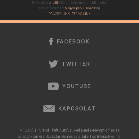
Powered by
phpBB
® Forum Software © phpBB Limited
Magyar fordítás ©
Magyar phpBB Közösség
PRIVACY_LINK
|
TERMS_LINK
FACEBOOK
TWITTER
YOUTUBE
KAPCSOLAT
A "GTA", a "Grand Theft Auto", a „Red Dead Redemption” és az
epizódok címei a Rockstar Games és a Take-Two Interactive, Inc.