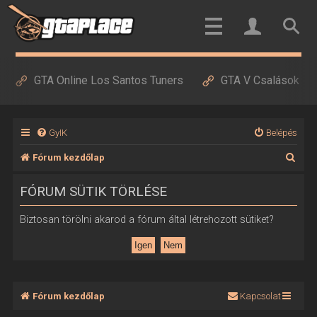
GTA Online Los Santos Tuners
GTA V Csalások
GyIK
Belépés
K
Fórum kezdőlap
e
FÓRUM SÜTIK TÖRLÉSE
r
e
Biztosan törölni akarod a fórum által létrehozott sütiket?
s
é
s
Fórum kezdőlap
Kapcsolat