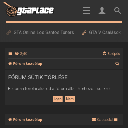
GTA Online Los Santos Tuners
GTA V Csalások
GyIK
Belépés
K
Fórum kezdőlap
e
FÓRUM SÜTIK TÖRLÉSE
r
e
Biztosan törölni akarod a fórum által létrehozott sütiket?
s
é
s
Fórum kezdőlap
Kapcsolat