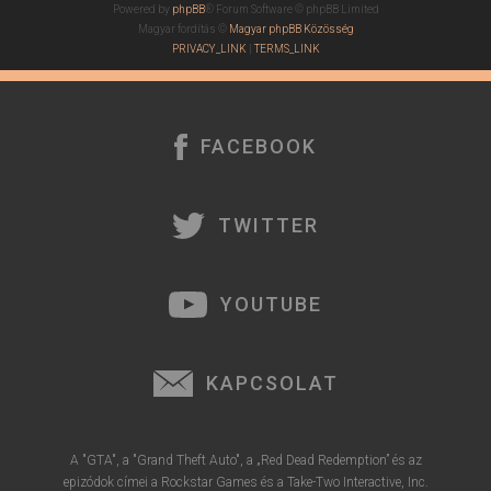
Powered by
phpBB
® Forum Software © phpBB Limited
Magyar fordítás ©
Magyar phpBB Közösség
PRIVACY_LINK
|
TERMS_LINK
FACEBOOK
TWITTER
YOUTUBE
KAPCSOLAT
A "GTA", a "Grand Theft Auto", a „Red Dead Redemption” és az
epizódok címei a Rockstar Games és a Take-Two Interactive, Inc.